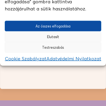
elfogadása" gombra kattintva
hozzájárulhat a sütik használatához.
EZ A KÁVÉ MOST ÉPP ELFOGYOTT…
…de hasonló ízvilágban ajánljuk neked a következő kávét:
Az összes elfogadása
Kantutani
(BOLÍVIA)
Elutasít
Testreszabás
Cookie Szabályzat
Adatvédelmi Nyilatkozat