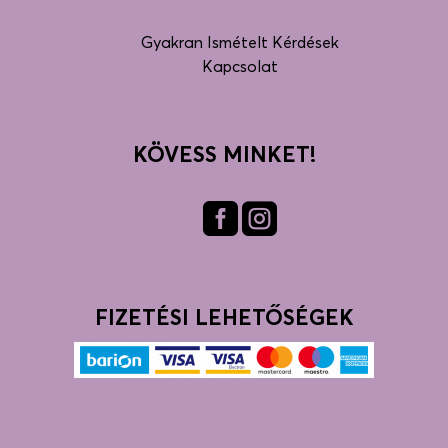
Gyakran Ismételt Kérdések
Kapcsolat
KÖVESS MINKET!
Fac
Inst
ebo
agra
ok
m
FIZETÉSI LEHETŐSÉGEK