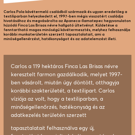
Carlos Pola kávétermelő családból származik és ugyan eredetileg a
textiliparban helyezkedett el, 1997-ben mégis visszatért családja
hivatásához és megvásárolta az Apaneca-Ilamatepec hegyvonulaton
húzódó Finca Las Brisas névre hallgató ültetvényt. Küldetése a
fenntartható magas minőségű kávétermesztés, melyhez felhasználja
korábbi munkaterületén szerzett tapasztalatait, ami a
minőségellenérzést, hatékonyságot és az adatelemzést illeti.
Carlos a 119 hektáros Finca Las Brisas névre
keresztelt farmon gazdálkodik, melyet 1997-
ben vásárolt, miután úgy döntött, otthagyja
korábbi szakterületét, a textilipart. Carlos
víziója az volt, hogy a textiliparban, a
minőségellenőrzés, hatékonyság és az
adatkezelés területén szerzett
tapasztalatait felhasználva egy új,