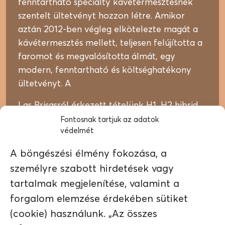
fenntartható specialty kávétermesztésnek
szentelt ültetvényt hozzon létre. Amikor
aztán 2012-ben végleg elkötelezte magát a
kávétermesztés mellett, teljesen felújította a
faromot és megvalósította álmát, egy
modern, fenntartható és költséghatékony
ültetvényt. A
Las Brisasról érkezett tételünk H1, H2 hibrid,
Parainema és Sarchimor variánsok keveréke.
Fontosnak tartjuk az adatok
védelmét
Állíts be ízvilágban
A termék elfogyott vagy jelenleg nem elérhető.
hasonló kávét az
A böngészési élmény fokozása, a
ajánlatunkból!
személyre szabott hirdetések vagy
tartalmak megjelenítése, valamint a
← VISSZA A
JELENLEG NEM
forgalom elemzése érdekében sütiket
BOLTBA
ELÉRHETŐ
(cookie) használunk. „Az összes