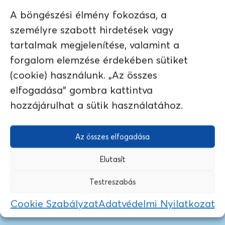
A böngészési élmény fokozása, a
személyre szabott hirdetések vagy
tartalmak megjelenítése, valamint a
GICHERORI
HAMBELA
forgalom elemzése érdekében sütiket
(cookie) használunk. „Az összes
elfogadása" gombra kattintva
hozzájárulhat a sütik használatához.
HATO VIEJO
Az összes elfogadása
Elutasít
←
1
2
3
4
5
→
Testreszabás
Cookie Szabályzat
Adatvédelmi Nyilatkozat