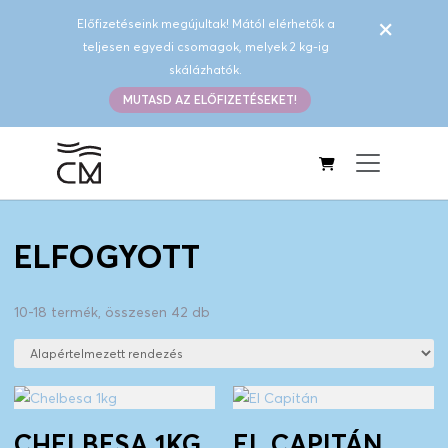
×
Előfizetéseink megújultak! Mától elérhetők a
teljesen egyedi csomagok, melyek 2 kg-ig
skálázhatók.
MUTASD AZ ELŐFIZETÉSEKET!
ELFOGYOTT
10-18 termék, összesen 42 db
Rendezés
CHELBESA 1KG
EL CAPITÁN