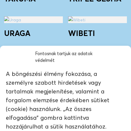
URAGA
WIBETI
Fontosnak tartjuk az adatok
védelmét
WORKA
YARA
A böngészési élmény fokozása, a
személyre szabott hirdetések vagy
tartalmak megjelenítése, valamint a
←
1
...
3
4
5
forgalom elemzése érdekében sütiket
(cookie) használunk. „Az összes
elfogadása" gombra kattintva
hozzájárulhat a sütik használatához.