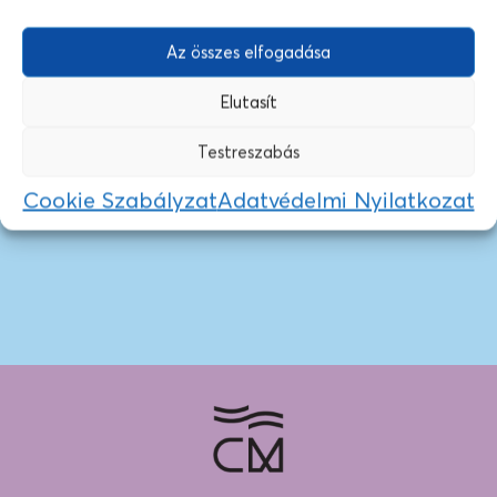
Az összes elfogadása
Elutasít
Testreszabás
Cookie Szabályzat
Adatvédelmi Nyilatkozat