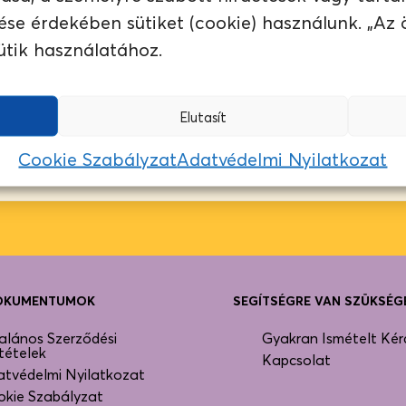
 MÁR NEM ELÉRHETŐ…
ése érdekében sütiket (cookie) használunk. „Az
ütik használatához.
ágban ajánljuk neked a következő kávét:
BIA)
Elutasít
vék:
Cookie Szabályzat
Adatvédelmi Nyilatkozat
DOKUMENTUMOK
SEGÍTSÉGRE VAN SZÜKSÉG
alános Szerződési
Gyakran Ismételt Kér
tételek
Kapcsolat
tvédelmi Nyilatkozat
okie Szabályzat