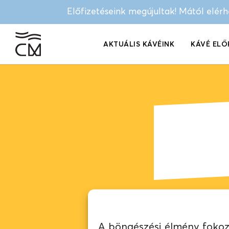
Előfizetéseink megújultak! Mától elér
AKTUÁLIS KÁVÉINK
KÁVÉ ELŐ
A böngészési élmény fokozá