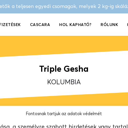
hetők a teljesen egyedi csomagok, melyek 2 kg-ig skál
FIZETÉSEK
CASCARA
HOL KAPHATÓ?
RÓLUNK
Triple Gesha
KOLUMBIA
Fontosnak tartjuk az adatok védelmét
sa, a személyre szabott hirdetések vagy tarta