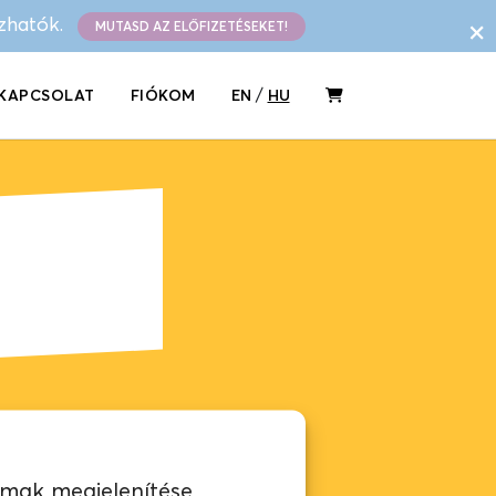
×
ázhatók.
MUTASD AZ ELŐFIZETÉSEKET!
/
KAPCSOLAT
FIÓKOM
EN
HU
lmak megjelenítése,