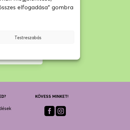
 összes elfogadása" gombra
Testreszabás
ED?
KÖVESS MINKET!
dések
Fac
Inst
ebo
agra
ok
m