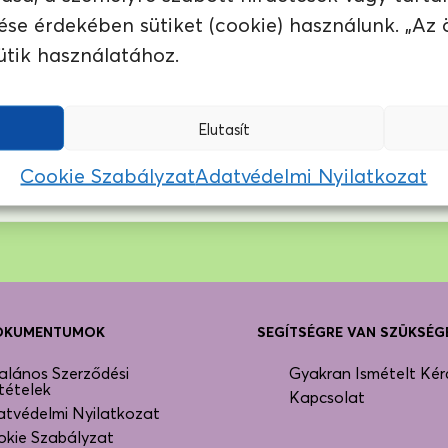
ése érdekében sütiket (cookie) használunk. „Az
 MÁR NEM ELÉRHETŐ…
ütik használatához.
ágban ajánljuk neked a következő kávét:
A)
Elutasít
Cookie Szabályzat
Adatvédelmi Nyilatkozat
DOKUMENTUMOK
SEGÍTSÉGRE VAN SZÜKSÉG
alános Szerződési
Gyakran Ismételt Kér
tételek
Kapcsolat
tvédelmi Nyilatkozat
okie Szabályzat