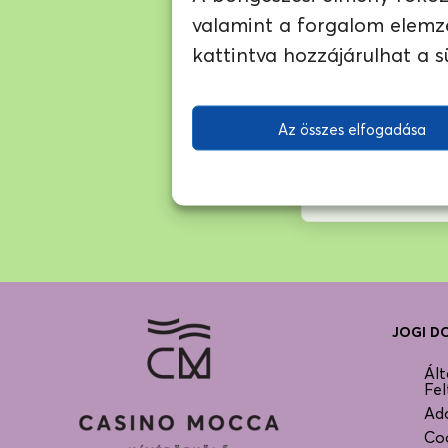
valamint a forgalom elemz
EZ A KÁVÉ
kattintva hozzájárulhat a s
…de hasonló ízvil
Hambella
(ETIÓPI
Az összes elfogadása
JOGI 
Ált
Fel
Ada
Co