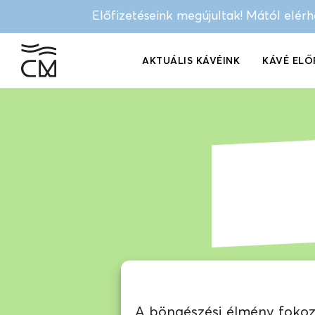
Előfizetéseink megújultak! Mától elér
AKTUÁLIS KÁVÉINK
KÁVÉ ELŐ
A böngészési élmény fokozá