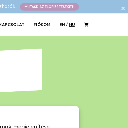
×
ázhatók.
MUTASD AZ ELŐFIZETÉSEKET!
/
KAPCSOLAT
FIÓKOM
EN
HU
lmak megjelenítése,