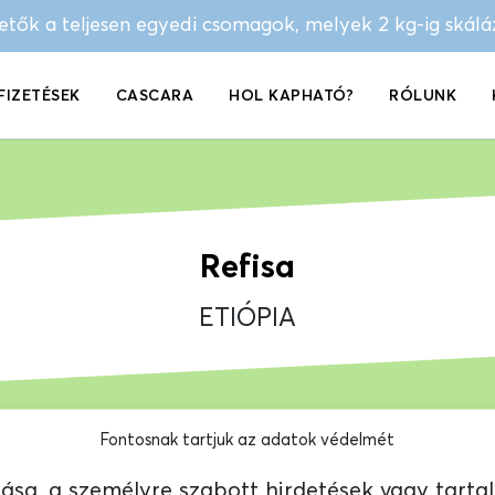
hetők a teljesen egyedi csomagok, melyek 2 kg-ig skál
FIZETÉSEK
CASCARA
HOL KAPHATÓ?
RÓLUNK
Refisa
ETIÓPIA
Fontosnak tartjuk az adatok védelmét
sa, a személyre szabott hirdetések vagy tarta