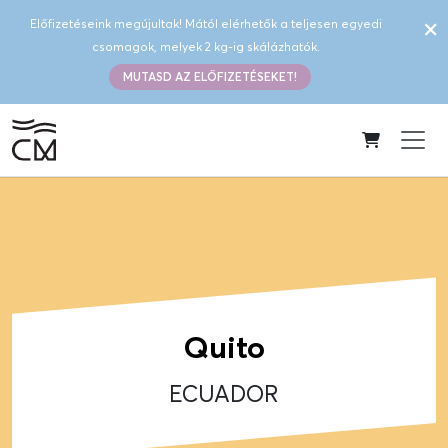
×
Előfizetéseink megújultak! Mától elérhetők a teljesen egyedi
csomagok, melyek 2 kg-ig skálázhatók.
MUTASD AZ ELŐFIZETÉSEKET!
Quito
ECUADOR