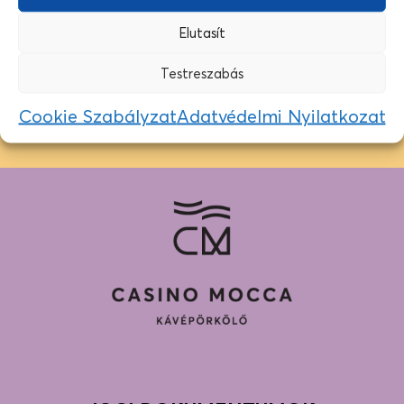
Elutasít
EZ A KÁVÉ MOST ÉPP ELFOGYOTT…
Testreszabás
Jelenleg nincs más, azonos színkódú kávé készleten, de
nézz körül a többi kávénk között a boltban!
Cookie Szabályzat
Adatvédelmi Nyilatkozat