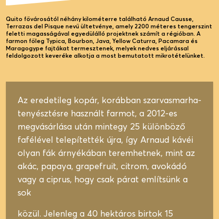
Quito fővárosától néhány kilométerre található Arnaud Causse,
Terrazas del Pisque nevű ültetvénye, amely 2200 méteres tengerszint
feletti magasságával egyedülálló projektnek számít a régióban. A
farmon főleg Typica, Bourbon, Java, Yellow Caturra, Pacamara és
Maragogype fajtákat termesztenek, melyek nedves eljárással
feldolgozott keveréke alkotja a most bemutatott mikrotételünket.
Az eredetileg kopár, korábban szarvasmarha-
tenyésztésre használt farmot, a 2012-es
megvásárlása után mintegy 25 különböző
fafélével telepítették újra, így Arnaud kávéi
olyan fák árnyékában teremhetnek, mint az
akác, papaya, grapefruit, citrom, avokádó
vagy a ciprus, hogy csak párat említsünk a
sok
közül. Jelenleg a 40 hektáros birtok 15