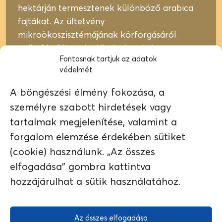
hektárján termesztenek különböző arabica
fajtákat. Az ültetvény
mikroökoszisztémájának körforgásáról
gyümölcsfák, mézelő növények és
Fontosnak tartjuk az adatok
méhcsaládok gondoskodnak, amit Armaud
védelmét
öntözővízzel és teljesen vegyszermentes
gazdálkodással támogat. Az ültetvényt napi
A böngészési élmény fokozása, a
személyre szabott hirdetések vagy
szinten egy helyi agrármérnök és egy közeli
tartalmak megjelenítése, valamint a
farmer fia felügyelik, akik különösen
Állíts be ízvilágban
A termék elfogyott vagy jelenleg nem elérhető.
hasonló kávét az
forgalom elemzése érdekében sütiket
tisztában vannak a fenntartható gazdálkodás
ajánlatunkból!
fontosságával.
(cookie) használunk. „Az összes
elfogadása" gombra kattintva
← VISSZA A
JELENLEG NEM
hozzájárulhat a sütik használatához.
BOLTBA
ELÉRHETŐ
Az összes elfogadása