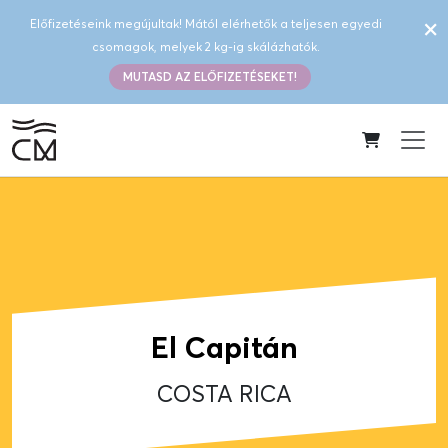
×
Előfizetéseink megújultak! Mától elérhetők a teljesen egyedi
csomagok, melyek 2 kg-ig skálázhatók.
MUTASD AZ ELŐFIZETÉSEKET!
El Capitán
COSTA RICA