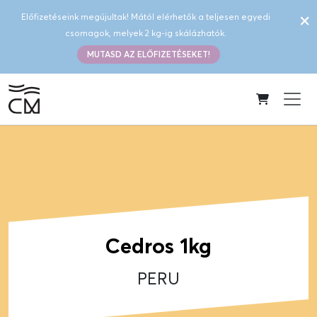
×
Előfizetéseink megújultak! Mától elérhetők a teljesen egyedi
csomagok, melyek 2 kg-ig skálázhatók.
MUTASD AZ ELŐFIZETÉSEKET!
Cedros 1kg
PERU