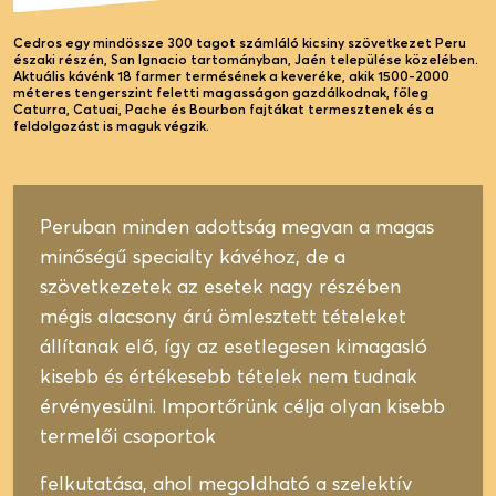
Cedros egy mindössze 300 tagot számláló kicsiny szövetkezet Peru
északi részén, San Ignacio tartományban, Jaén települése közelében.
Aktuális kávénk 18 farmer termésének a keveréke, akik 1500-2000
méteres tengerszint feletti magasságon gazdálkodnak, főleg
Caturra, Catuai, Pache és Bourbon fajtákat termesztenek és a
feldolgozást is maguk végzik.
Peruban minden adottság megvan a magas
minőségű specialty kávéhoz, de a
szövetkezetek az esetek nagy részében
mégis alacsony árú ömlesztett tételeket
állítanak elő, így az esetlegesen kimagasló
kisebb és értékesebb tételek nem tudnak
érvényesülni. Importőrünk célja olyan kisebb
termelői csoportok
felkutatása, ahol megoldható a szelektív