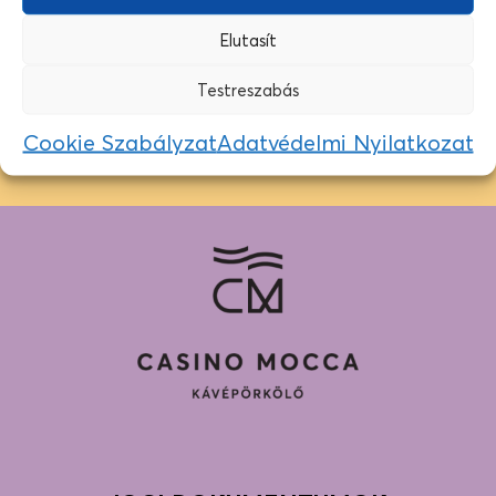
Elutasít
EZ A KÁVÉ MOST ÉPP ELFOGYOTT…
Testreszabás
Jelenleg nincs más, azonos színkódú kávé készleten, de
nézz körül a többi kávénk között a boltban!
Cookie Szabályzat
Adatvédelmi Nyilatkozat