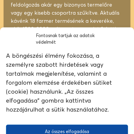
feldolgozás akár egy bizonyos termelőre
vagy egy kisebb csoportra szűkítve. Aktuális
kávénk 18 farmer termésének a keveréke,
akik 1500-2000 méteres tengerszint feletti
Fontosnak tartjuk az adatok
magasságon, organikus körülmények között
védelmét
gazdálkodnak, főleg Caturra, Catuai, Pache
és
A böngészési élmény fokozása, a
személyre szabott hirdetések vagy
Bourbon fajtákat termesztenek és a
tartalmak megjelenítése, valamint a
feldolgozást is maguk végzik. A Cedros
Állíts be ízvilágban
A termék elfogyott vagy jelenleg nem elérhető.
hasonló kávét az
forgalom elemzése érdekében sütiket
szövetkezet a Cafe Selva Norte névre
ajánlatunkból!
hallgató, fenntartható gazdálkodásért
(cookie) használunk. „Az összes
folytatott projekt keretei között egy
elfogadása" gombra kattintva
erdőtelepítési programban is részt vesz,
← VISSZA A
JELENLEG NEM
hozzájárulhat a sütik használatához.
melyet ti is támogattok minden tasak
BOLTBA
ELÉRHETŐ
megvásárolt Cedros kávéval.
Az összes elfogadása