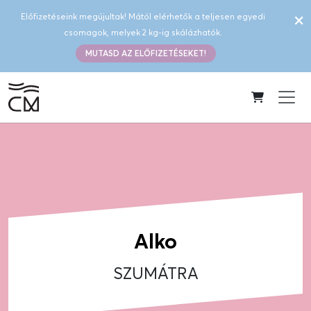
×
Előfizetéseink megújultak! Mától elérhetők a teljesen egyedi
csomagok, melyek 2 kg-ig skálázhatók.
MUTASD AZ ELŐFIZETÉSEKET!
Alko
SZUMÁTRA