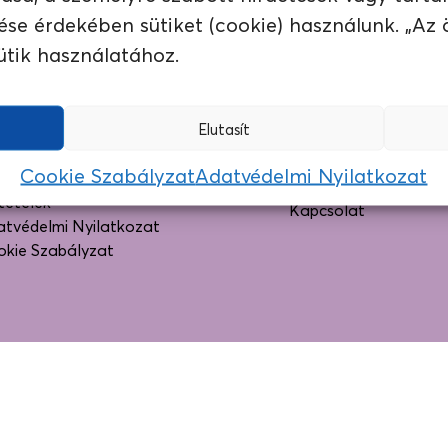
ése érdekében sütiket (cookie) használunk. „Az
ütik használatához.
Elutasít
DOKUMENTUMOK
SEGÍTSÉGRE VAN SZÜKSÉG
Cookie Szabályzat
Adatvédelmi Nyilatkozat
alános Szerződési
Gyakran Ismételt Kér
tételek
Kapcsolat
tvédelmi Nyilatkozat
okie Szabályzat