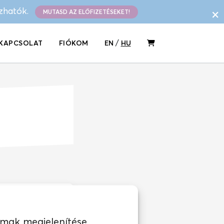
×
ázhatók.
MUTASD AZ ELŐFIZETÉSEKET!
/
KAPCSOLAT
FIÓKOM
EN
HU
lmak megjelenítése,