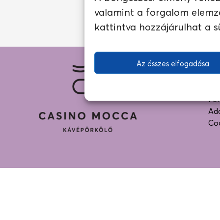
valamint a forgalom elemz
kattintva hozzájárulhat a s
Az összes elfogadása
JOGI 
Ált
Fel
Ada
Co