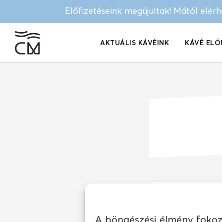
Előfizetéseink megújultak! Mától elér
AKTUÁLIS KÁVÉINK
KÁVÉ ELŐ
EZ A KÁVÉ
A böngészési élmény fokozá
Nézz körül a több