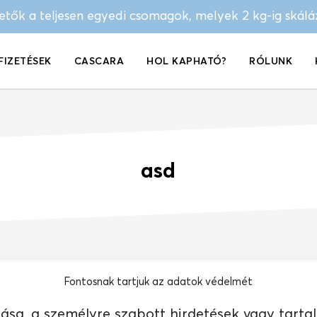
hetők a teljesen egyedi csomagok, melyek 2 kg-ig skál
FIZETÉSEK
CASCARA
HOL KAPHATÓ?
RÓLUNK
asd
Fontosnak tartjuk az adatok védelmét
 MÁR NEM ELÉRHETŐ…
sa, a személyre szabott hirdetések vagy tarta
i kávénk között a boltban!