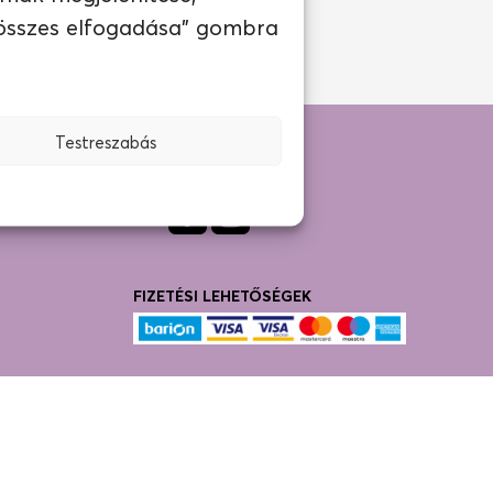
 összes elfogadása" gombra
Testreszabás
ED?
KÖVESS MINKET!
dések
Fac
Inst
ebo
agra
ok
m
FIZETÉSI LEHETŐSÉGEK